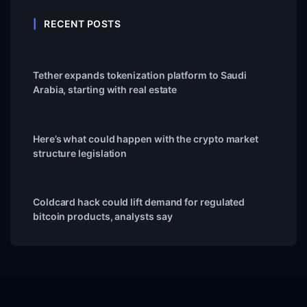
RECENT POSTS
Tether expands tokenization platform to Saudi
Arabia, starting with real estate
Here’s what could happen with the crypto market
structure legislation
Coldcard hack could lift demand for regulated
bitcoin products, analysts say