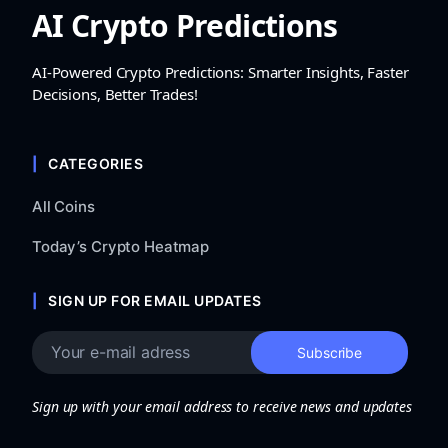
AI Crypto Predictions
AI-Powered Crypto Predictions: Smarter Insights, Faster
Decisions, Better Trades!
CATEGORIES
All Coins
Today’s Crypto Heatmap
SIGN UP FOR EMAIL UPDATES
Sign up with your email address to receive news and updates