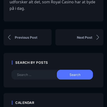
udforsker alt det, som Royal Casino har at byde
på i dag.
Previous Post
Next Post
SEARCH BY POSTS
CALENDAR