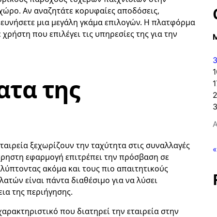
χώρο. Αν αναζητάτε κορυφαίες αποδόσεις,
ρευνήσετε μια μεγάλη γκάμα επιλογών. Η πλατφόρμα
χρήστη που επιλέγει τις υπηρεσίες της για την
1
ατα της
1
3
A
ταιρεία ξεχωρίζουν την ταχύτητα στις συναλλαγές
«
ύχρηστη εφαρμογή επιτρέπει την πρόσβαση σε
λύπτοντας ακόμα και τους πιο απαιτητικούς
λατών είναι πάντα διαθέσιμο για να λύσει
ια της περιήγησης.
χαρακτηριστικό που διατηρεί την εταιρεία στην