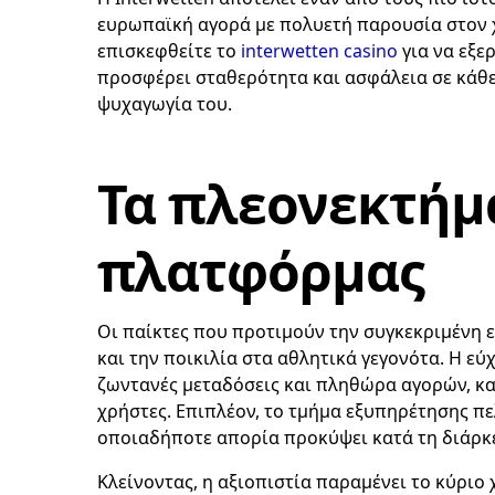
ευρωπαϊκή αγορά με πολυετή παρουσία στον 
επισκεφθείτε το
interwetten casino
για να εξε
προσφέρει σταθερότητα και ασφάλεια σε κάθε 
ψυχαγωγία του.
Τα πλεονεκτήμ
πλατφόρμας
Οι παίκτες που προτιμούν την συγκεκριμένη ε
και την ποικιλία στα αθλητικά γεγονότα. Η ε
ζωντανές μεταδόσεις και πληθώρα αγορών, κα
χρήστες. Επιπλέον, το τμήμα εξυπηρέτησης πε
οποιαδήποτε απορία προκύψει κατά τη διάρκε
Κλείνοντας, η αξιοπιστία παραμένει το κύριο 