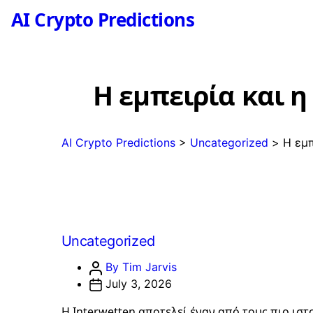
AI Crypto Predictions
Η εμπειρία και η
AI Crypto Predictions
>
Uncategorized
>
Η εμπ
Categories
Uncategorized
Post
By Tim Jarvis
author
July 3, 2026
Η Interwetten αποτελεί έναν από τους πιο ισ