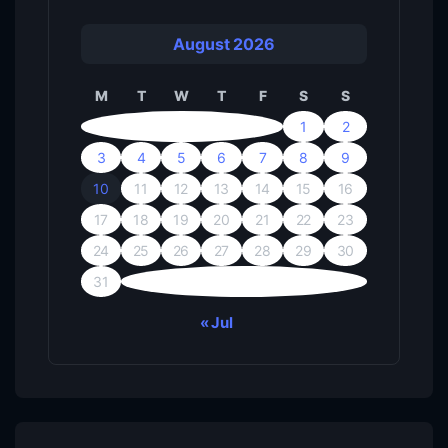
August 2026
M
T
W
T
F
S
S
1
2
3
4
5
6
7
8
9
10
11
12
13
14
15
16
17
18
19
20
21
22
23
24
25
26
27
28
29
30
31
« Jul