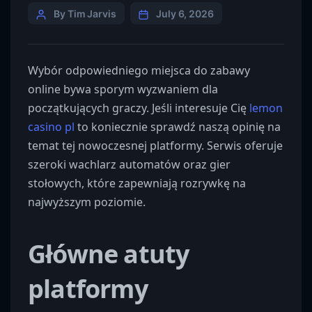
By Tim Jarvis
July 6, 2026
Wybór odpowiedniego miejsca do zabawy
online bywa sporym wyzwaniem dla
początkujących graczy. Jeśli interesuje Cię
lemon
casino pl
to koniecznie sprawdź naszą opinię na
temat tej nowoczesnej platformy. Serwis oferuje
szeroki wachlarz automatów oraz gier
stołowych, które zapewniają rozrywkę na
najwyższym poziomie.
Główne atuty
platformy