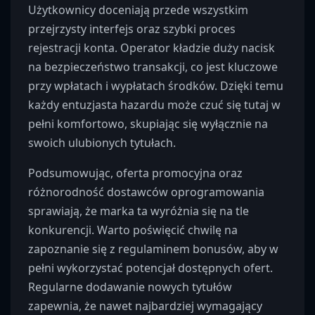
Użytkownicy doceniają przede wszystkim
przejrzysty interfejs oraz szybki proces
rejestracji konta. Operator kładzie duży nacisk
na bezpieczeństwo transakcji, co jest kluczowe
przy wpłatach i wypłatach środków. Dzięki temu
każdy entuzjasta hazardu może czuć się tutaj w
pełni komfortowo, skupiając się wyłącznie na
swoich ulubionych tytułach.
Podsumowując, oferta promocyjna oraz
różnorodność dostawców oprogramowania
sprawiają, że marka ta wyróżnia się na tle
konkurencji. Warto poświęcić chwilę na
zapoznanie się z regulaminem bonusów, aby w
pełni wykorzystać potencjał dostępnych ofert.
Regularne dodawanie nowych tytułów
zapewnia, że nawet najbardziej wymagający