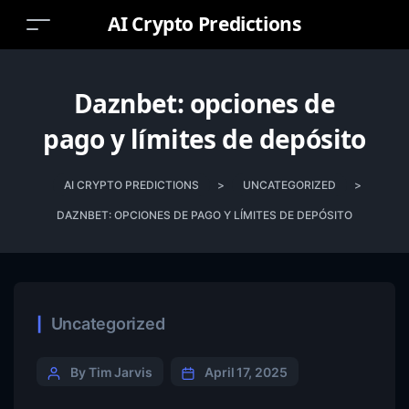
AI Crypto Predictions
Daznbet: opciones de
pago y límites de depósito
AI CRYPTO PREDICTIONS
>
UNCATEGORIZED
>
DAZNBET: OPCIONES DE PAGO Y LÍMITES DE DEPÓSITO
Uncategorized
By Tim Jarvis
April 17, 2025