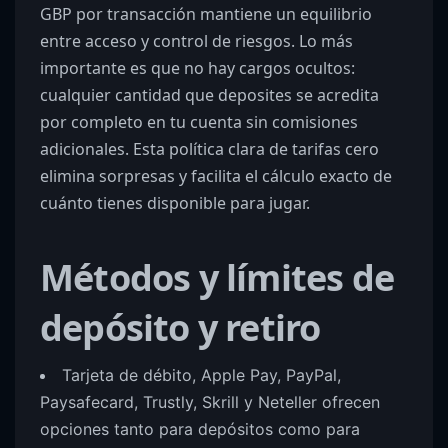
GBP por transacción mantiene un equilibrio
entre acceso y control de riesgos. Lo más
importante es que no hay cargos ocultos:
cualquier cantidad que deposites se acredita
por completo en tu cuenta sin comisiones
adicionales. Esta política clara de tarifas cero
elimina sorpresas y facilita el cálculo exacto de
cuánto tienes disponible para jugar.
Métodos y límites de
depósito y retiro
Tarjeta de débito, Apple Pay, PayPal,
Paysafecard, Trustly, Skrill y Neteller ofrecen
opciones tanto para depósitos como para