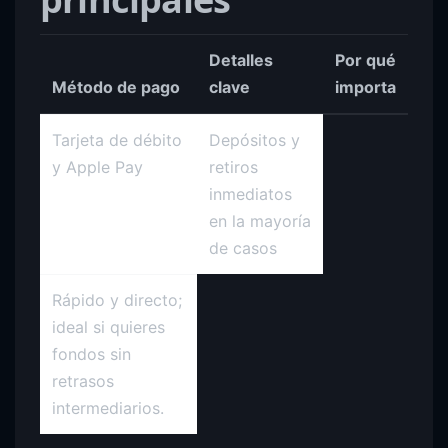
Detalles
Por qué
Método de pago
clave
importa
Tarjeta de débito
Depósitos y
y Apple Pay
retiros
inmediatos
en la mayoría
de casos
Rápido y directo;
ideal si quieres
fondos sin
retrasos
intermediarios.