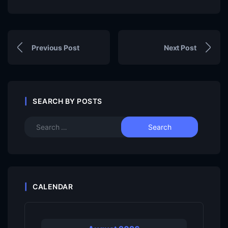
Previous Post
Next Post
SEARCH BY POSTS
CALENDAR