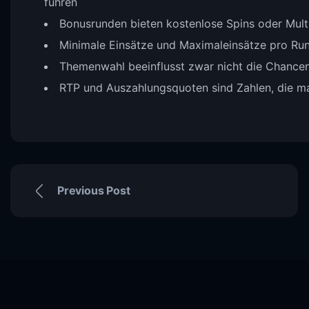
führen
Bonusrunden bieten kostenlose Spins oder Mult
Minimale Einsätze und Maximaleinsätze pro Run
Themenwahl beeinflusst zwar nicht die Chancen,
RTP und Auszahlungsquoten sind Zahlen, die ma
Previous Post