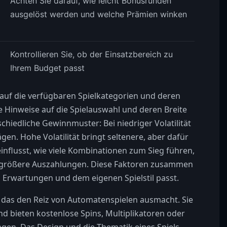
Achten Sie darauf, wie leicht Bonusrunden
ausgelöst werden und welche Prämien winken
Kontrollieren Sie, ob der Einsatzbereich zu
Ihrem Budget passt
ck auf die verfügbaren Spielkategorien und deren
 Hinweise auf die Spielauswahl und deren Breite
schiedliche Gewinnmuster: Bei niedriger Volatilität
gen. Hohe Volatilität bringt seltenere, aber dafür
nflusst, wie viele Kombinationen zum Sieg führen,
 größere Auszahlungen. Diese Faktoren zusammen
n Erwartungen und dem eigenen Spielstil passt.
 das den Reiz von Automatenspielen ausmacht. Sie
 bieten kostenlose Spins, Multiplikatoren oder