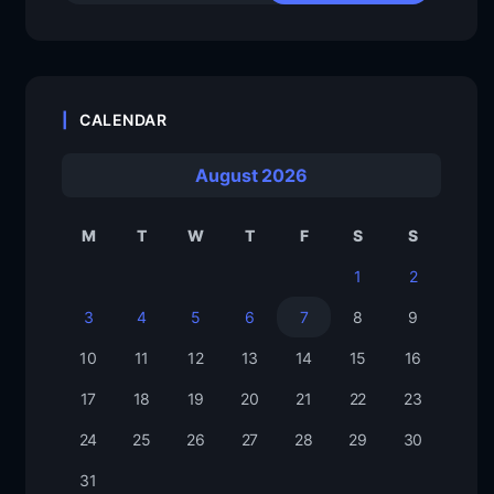
CALENDAR
August 2026
M
T
W
T
F
S
S
1
2
3
4
5
6
7
8
9
10
11
12
13
14
15
16
17
18
19
20
21
22
23
24
25
26
27
28
29
30
31