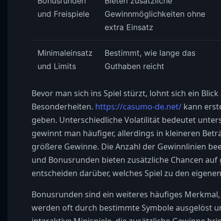
Bonusrunden
Bieten zusätzliche
und Freispiele
Gewinnmöglichkeiten ohne
extra Einsatz
Minimaleinsatz
Bestimmt, wie lange das
und Limits
Guthaben reicht
Bevor man sich ins Spiel stürzt, lohnt sich ein Bli
Besonderheiten.
https://casumo-de.net/
kann erste
geben. Unterschiedliche Volatilität bedeutet unter
gewinnt man häufiger, allerdings in kleineren Beträ
größere Gewinne. Die Anzahl der Gewinnlinien beei
und Bonusrunden bieten zusätzliche Chancen auf
entscheiden darüber, welches Spiel zu den eigene
Bonusrunden sind ein weiteres häufiges Merkmal,
werden oft durch bestimmte Symbole ausgelöst und