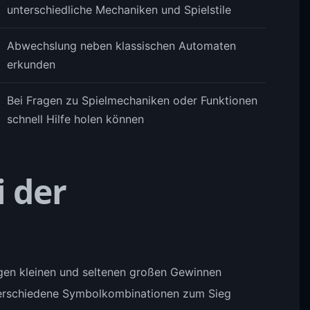
unterschiedliche Mechaniken und Spielstile
Abwechslung neben klassischen Automaten
erkunden
Bei Fragen zu Spielmechaniken oder Funktionen
schnell Hilfe holen können
 der
igen kleinen und seltenen großen Gewinnen
 verschiedene Symbolkombinationen zum Sieg