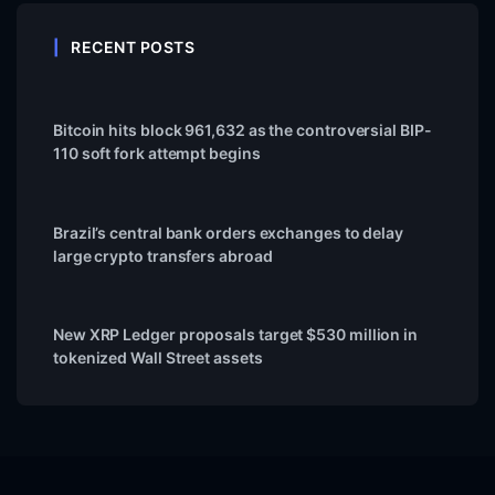
RECENT POSTS
Bitcoin hits block 961,632 as the controversial BIP-
110 soft fork attempt begins
Brazil’s central bank orders exchanges to delay
large crypto transfers abroad
New XRP Ledger proposals target $530 million in
tokenized Wall Street assets