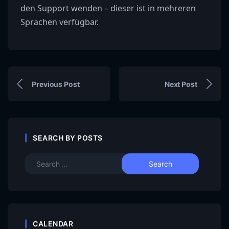
den Support wenden – dieser ist in mehreren
Sprachen verfügbar.
Previous Post
Next Post
SEARCH BY POSTS
CALENDAR