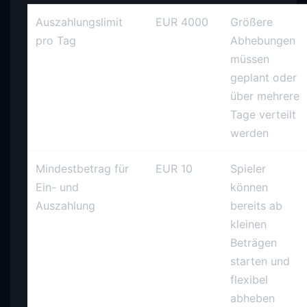
Auszahlungslimit
EUR 4000
Größere
pro Tag
Abhebungen
müssen
geplant oder
über mehrere
Tage verteilt
werden
Mindestbetrag für
EUR 10
Spieler
Ein- und
können
Auszahlung
bereits ab
kleinen
Beträgen
starten und
flexibel
abheben