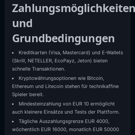
Zahlungsmöglichkeite
und
Grundbedingungen
Kreditkarten (Visa, Mastercard) und E-Wallets
(Skrill, NETELLER, EcoPayz, Jeton) bieten
schnelle Transaktionen.
Kryptowährungsoptionen wie Bitcoin,
Ethereum und Litecoin stehen für technikaffine
Spieler bereit.
Mindesteinzahlung von EUR 10 ermöglicht
auch kleinere Einsätze und Tests der Plattform.
Tägliche Auszahlungsgrenze EUR 4000,
wöchentlich EUR 16000, monatlich EUR 50000