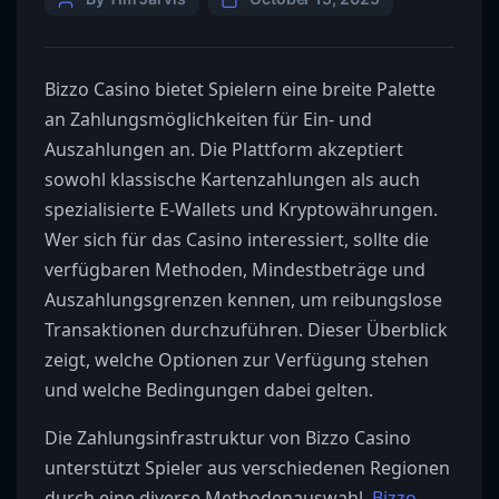
Bizzo Casino bietet Spielern eine breite Palette
an Zahlungsmöglichkeiten für Ein- und
Auszahlungen an. Die Plattform akzeptiert
sowohl klassische Kartenzahlungen als auch
spezialisierte E-Wallets und Kryptowährungen.
Wer sich für das Casino interessiert, sollte die
verfügbaren Methoden, Mindestbeträge und
Auszahlungsgrenzen kennen, um reibungslose
Transaktionen durchzuführen. Dieser Überblick
zeigt, welche Optionen zur Verfügung stehen
und welche Bedingungen dabei gelten.
Die Zahlungsinfrastruktur von Bizzo Casino
unterstützt Spieler aus verschiedenen Regionen
durch eine diverse Methodenauswahl.
Bizzo